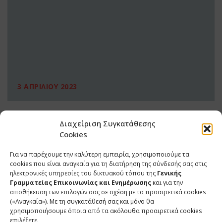
3 ΑΠΡΙΛΙΟΥ 2023
Διαχείριση Συγκατάθεσης
Cookies
Για να παρέχουμε την καλύτερη εμπειρία, χρησιμοποιούμε τα
cookies που είναι αναγκαία για τη διατήρηση της σύνδεσής σας στις
ηλεκτρονικές υπηρεσίες του δικτυακού τόπου της
Γενικής
Γραμματείας Επικοινωνίας και Ενημέρωσης
και για την
αποθήκευση των επιλογών σας σε σχέση με τα προαιρετικά cookies
(«Αναγκαία»). Με τη συγκατάθεσή σας και μόνο θα
ΕΠΙΚΟΙΝΩΝΙΑ
χρησιμοποιήσουμε όποια από τα ακόλουθα προαιρετικά cookies
επιλέξετε.