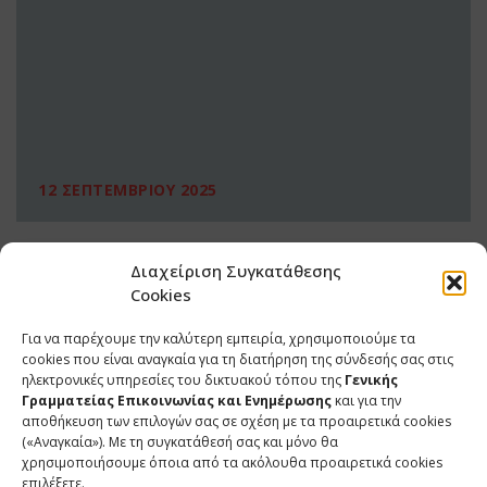
12 ΣΕΠΤΕΜΒΡΙΟΥ 2025
Διαχείριση Συγκατάθεσης
Cookies
Για να παρέχουμε την καλύτερη εμπειρία, χρησιμοποιούμε τα
cookies που είναι αναγκαία για τη διατήρηση της σύνδεσής σας στις
ηλεκτρονικές υπηρεσίες του δικτυακού τόπου της
Γενικής
Γραμματείας Επικοινωνίας και Ενημέρωσης
και για την
αποθήκευση των επιλογών σας σε σχέση με τα προαιρετικά cookies
(«Αναγκαία»). Με τη συγκατάθεσή σας και μόνο θα
ΕΠΙΚΟΙΝΩΝΙΑ
χρησιμοποιήσουμε όποια από τα ακόλουθα προαιρετικά cookies
επιλέξετε.