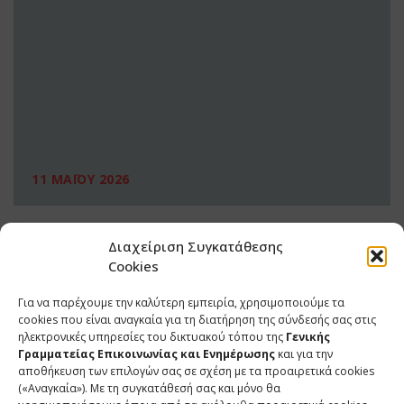
11 ΜΑΪΟΥ 2026
Διαχείριση Συγκατάθεσης
Cookies
Για να παρέχουμε την καλύτερη εμπειρία, χρησιμοποιούμε τα
cookies που είναι αναγκαία για τη διατήρηση της σύνδεσής σας στις
ηλεκτρονικές υπηρεσίες του δικτυακού τόπου της
Γενικής
Γραμματείας Επικοινωνίας και Ενημέρωσης
και για την
αποθήκευση των επιλογών σας σε σχέση με τα προαιρετικά cookies
(«Αναγκαία»). Με τη συγκατάθεσή σας και μόνο θα
ΕΠΙΚΟΙΝΩΝΙΑ