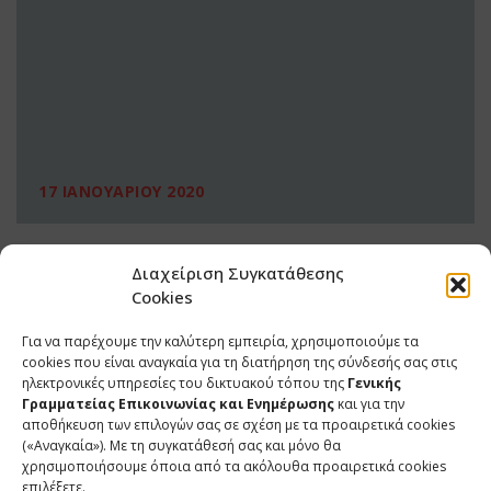
17 ΙΑΝΟΥΑΡΙΟΥ 2020
Διαχείριση Συγκατάθεσης
Cookies
Για να παρέχουμε την καλύτερη εμπειρία, χρησιμοποιούμε τα
cookies που είναι αναγκαία για τη διατήρηση της σύνδεσής σας στις
ηλεκτρονικές υπηρεσίες του δικτυακού τόπου της
Γενικής
Γραμματείας Επικοινωνίας και Ενημέρωσης
και για την
αποθήκευση των επιλογών σας σε σχέση με τα προαιρετικά cookies
(«Αναγκαία»). Με τη συγκατάθεσή σας και μόνο θα
ΕΠΙΚΟΙΝΩΝΙΑ
χρησιμοποιήσουμε όποια από τα ακόλουθα προαιρετικά cookies
επιλέξετε.