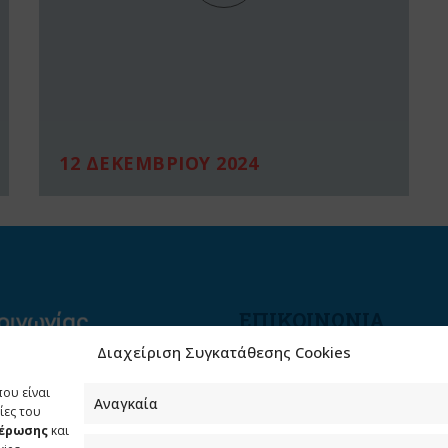
12 ΔΕΚΕΜΒΡΙΟΥ 2024
ΕΠΙΚΟΙΝΩΝΙΑ
Διαχείριση Συγκατάθεσης Cookies
Φραγκούδη 11 & Αλεξάνδρο
Πάντου
που είναι
Καλλιθέα, 176 71 Αθήνα
Αναγκαία
ίες του
μέρωσης
και
210 90 98 000