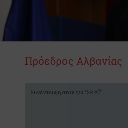
Πρόεδρος Αλβανίας
Συνέντευξη στον τ/σ “ΣΚΑΪ”