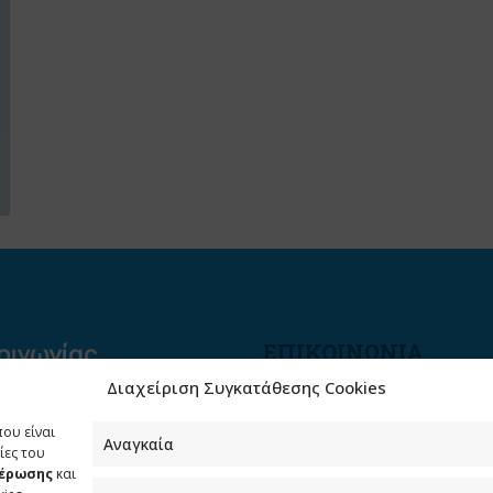
ΕΠΙΚΟΙΝΩΝΙΑ
Διαχείριση Συγκατάθεσης Cookies
Φραγκούδη 11 & Αλεξάνδρο
Πάντου
που είναι
Καλλιθέα, 176 71 Αθήνα
Αναγκαία
ίες του
μέρωσης
και
210 90 98 000