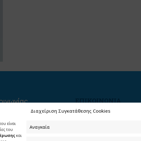
ΕΠΙΚΟΙΝΩΝΙΑ
Διαχείριση Συγκατάθεσης Cookies
Φραγκούδη 11 & Αλεξάνδρο
Πάντου
που είναι
Καλλιθέα, 176 71 Αθήνα
Αναγκαία
ίες του
μέρωσης
και
210 90 98 000