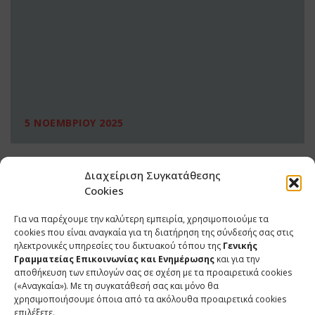
5 ΝΟΕΜΒΡΙΟΥ 2025
Διαχείριση Συγκατάθεσης
Cookies
Για να παρέχουμε την καλύτερη εμπειρία, χρησιμοποιούμε τα
cookies που είναι αναγκαία για τη διατήρηση της σύνδεσής σας στις
ηλεκτρονικές υπηρεσίες του δικτυακού τόπου της
Γενικής
Γραμματείας Επικοινωνίας και Ενημέρωσης
και για την
αποθήκευση των επιλογών σας σε σχέση με τα προαιρετικά cookies
(«Αναγκαία»). Με τη συγκατάθεσή σας και μόνο θα
ΕΠΙΚΟΙΝΩΝΙΑ
χρησιμοποιήσουμε όποια από τα ακόλουθα προαιρετικά cookies
επιλέξετε.