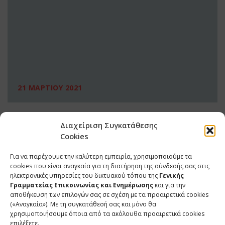
21 ΜΑΡΤΙΟΥ 2021
Διαχείριση Συγκατάθεσης
Cookies
Για να παρέχουμε την καλύτερη εμπειρία, χρησιμοποιούμε τα
cookies που είναι αναγκαία για τη διατήρηση της σύνδεσής σας στις
ηλεκτρονικές υπηρεσίες του δικτυακού τόπου της
Γενικής
Γραμματείας Επικοινωνίας και Ενημέρωσης
και για την
αποθήκευση των επιλογών σας σε σχέση με τα προαιρετικά cookies
(«Αναγκαία»). Με τη συγκατάθεσή σας και μόνο θα
ΕΠΙΚΟΙΝΩΝΙΑ
χρησιμοποιήσουμε όποια από τα ακόλουθα προαιρετικά cookies
επιλέξετε.