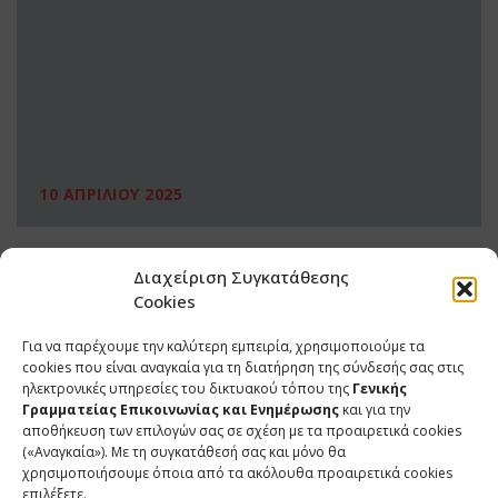
10 ΑΠΡΙΛΙΟΥ 2025
Διαχείριση Συγκατάθεσης
Cookies
Για να παρέχουμε την καλύτερη εμπειρία, χρησιμοποιούμε τα
cookies που είναι αναγκαία για τη διατήρηση της σύνδεσής σας στις
ηλεκτρονικές υπηρεσίες του δικτυακού τόπου της
Γενικής
Γραμματείας Επικοινωνίας και Ενημέρωσης
και για την
αποθήκευση των επιλογών σας σε σχέση με τα προαιρετικά cookies
(«Αναγκαία»). Με τη συγκατάθεσή σας και μόνο θα
ΕΠΙΚΟΙΝΩΝΙΑ
χρησιμοποιήσουμε όποια από τα ακόλουθα προαιρετικά cookies
επιλέξετε.