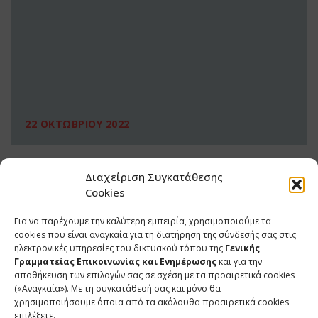
22 ΟΚΤΩΒΡΙΟΥ 2022
Διαχείριση Συγκατάθεσης
Cookies
Για να παρέχουμε την καλύτερη εμπειρία, χρησιμοποιούμε τα
cookies που είναι αναγκαία για τη διατήρηση της σύνδεσής σας στις
ηλεκτρονικές υπηρεσίες του δικτυακού τόπου της
Γενικής
Γραμματείας Επικοινωνίας και Ενημέρωσης
και για την
αποθήκευση των επιλογών σας σε σχέση με τα προαιρετικά cookies
(«Αναγκαία»). Με τη συγκατάθεσή σας και μόνο θα
ΕΠΙΚΟΙΝΩΝΙΑ
χρησιμοποιήσουμε όποια από τα ακόλουθα προαιρετικά cookies
επιλέξετε.