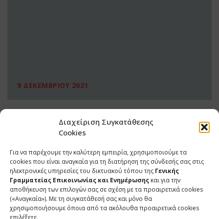
9 ΔΕΚΕΜΒΡΙΟΥ 2021
Διαχείριση Συγκατάθεσης
Cookies
Για να παρέχουμε την καλύτερη εμπειρία, χρησιμοποιούμε τα
cookies που είναι αναγκαία για τη διατήρηση της σύνδεσής σας στις
ηλεκτρονικές υπηρεσίες του δικτυακού τόπου της
Γενικής
Γραμματείας Επικοινωνίας και Ενημέρωσης
και για την
αποθήκευση των επιλογών σας σε σχέση με τα προαιρετικά cookies
(«Αναγκαία»). Με τη συγκατάθεσή σας και μόνο θα
ΕΠΙΚΟΙΝΩΝΙΑ
χρησιμοποιήσουμε όποια από τα ακόλουθα προαιρετικά cookies
επιλέξετε.