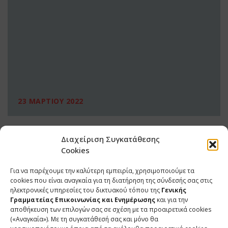
23 ΜΑΡΤΙΟΥ 2022
Διαχείριση Συγκατάθεσης
Cookies
Για να παρέχουμε την καλύτερη εμπειρία, χρησιμοποιούμε τα
cookies που είναι αναγκαία για τη διατήρηση της σύνδεσής σας στις
ηλεκτρονικές υπηρεσίες του δικτυακού τόπου της
Γενικής
Γραμματείας Επικοινωνίας και Ενημέρωσης
και για την
αποθήκευση των επιλογών σας σε σχέση με τα προαιρετικά cookies
(«Αναγκαία»). Με τη συγκατάθεσή σας και μόνο θα
ΕΠΙΚΟΙΝΩΝΙΑ