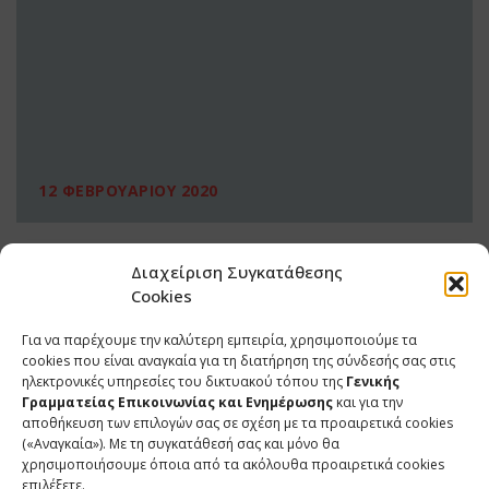
12 ΦΕΒΡΟΥΑΡΙΟΥ 2020
Διαχείριση Συγκατάθεσης
Cookies
Για να παρέχουμε την καλύτερη εμπειρία, χρησιμοποιούμε τα
cookies που είναι αναγκαία για τη διατήρηση της σύνδεσής σας στις
ηλεκτρονικές υπηρεσίες του δικτυακού τόπου της
Γενικής
Γραμματείας Επικοινωνίας και Ενημέρωσης
και για την
αποθήκευση των επιλογών σας σε σχέση με τα προαιρετικά cookies
(«Αναγκαία»). Με τη συγκατάθεσή σας και μόνο θα
ΕΠΙΚΟΙΝΩΝΙΑ
χρησιμοποιήσουμε όποια από τα ακόλουθα προαιρετικά cookies
επιλέξετε.