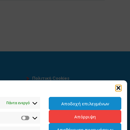
Πολιτική Cookies
Όροι χρήσης
υ
Πολιτική προστασίας
Πάντα ενεργό
Αποδοχή επιλεγμένων
προσωπικών δεδομένων του
παρόντος ιστότοπου
Απόρριψη
Διαχείρηση συγκατάθεσης
Αποθήκευση προτιμήσεων