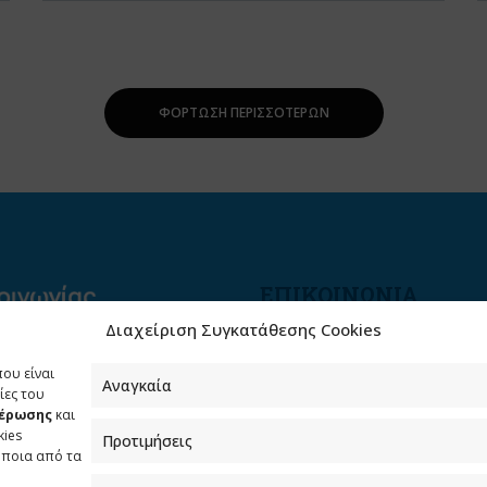
ΦΌΡΤΩΣΗ ΠΕΡΙΣΣΌΤΕΡΩΝ
ΕΠΙΚΟΙΝΩΝΙΑ
Διαχείριση Συγκατάθεσης Cookies
Φραγκούδη 11 & Αλεξάνδρο
Πάντου
που είναι
Καλλιθέα, 176 71 Αθήνα
Αναγκαία
ίες του
μέρωσης
και
210 90 98 000
kies
Προτιμήσεις
info.media@media.gov.gr
όποια από τα