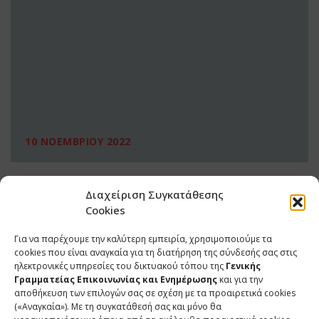
10 ΝΟΕΜΒΡΙΟΥ 2022
Διαχείριση Συγκατάθεσης
Cookies
Για να παρέχουμε την καλύτερη εμπειρία, χρησιμοποιούμε τα
cookies που είναι αναγκαία για τη διατήρηση της σύνδεσής σας στις
ηλεκτρονικές υπηρεσίες του δικτυακού τόπου της
Γενικής
Γραμματείας Επικοινωνίας και Ενημέρωσης
και για την
αποθήκευση των επιλογών σας σε σχέση με τα προαιρετικά cookies
(«Αναγκαία»). Με τη συγκατάθεσή σας και μόνο θα
ΕΠΙΚΟΙΝΩΝΙΑ