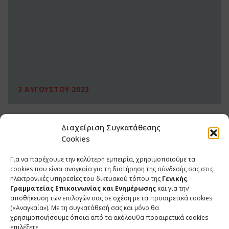
3 ΑΥΓΟΥΣΤΟΥ 2023
Διαχείριση Συγκατάθεσης
Cookies
Για να παρέχουμε την καλύτερη εμπειρία, χρησιμοποιούμε τα
cookies που είναι αναγκαία για τη διατήρηση της σύνδεσής σας στις
ηλεκτρονικές υπηρεσίες του δικτυακού τόπου της
Γενικής
Γραμματείας Επικοινωνίας και Ενημέρωσης
και για την
αποθήκευση των επιλογών σας σε σχέση με τα προαιρετικά cookies
(«Αναγκαία»). Με τη συγκατάθεσή σας και μόνο θα
ΕΠΙΚΟΙΝΩΝΙΑ
χρησιμοποιήσουμε όποια από τα ακόλουθα προαιρετικά cookies
επιλέξετε.