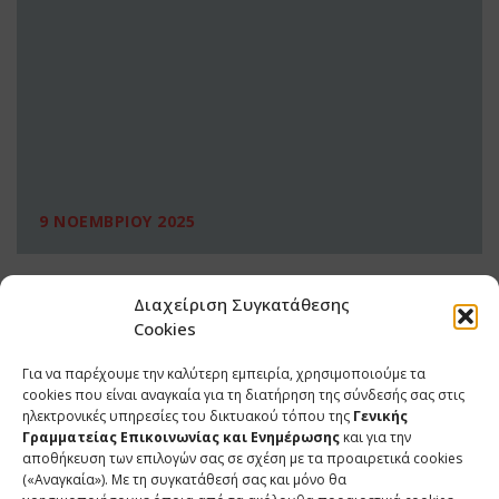
9 ΝΟΕΜΒΡΙΟΥ 2025
Διαχείριση Συγκατάθεσης
Cookies
Για να παρέχουμε την καλύτερη εμπειρία, χρησιμοποιούμε τα
cookies που είναι αναγκαία για τη διατήρηση της σύνδεσής σας στις
ηλεκτρονικές υπηρεσίες του δικτυακού τόπου της
Γενικής
Γραμματείας Επικοινωνίας και Ενημέρωσης
και για την
αποθήκευση των επιλογών σας σε σχέση με τα προαιρετικά cookies
(«Αναγκαία»). Με τη συγκατάθεσή σας και μόνο θα
ΕΠΙΚΟΙΝΩΝΙΑ