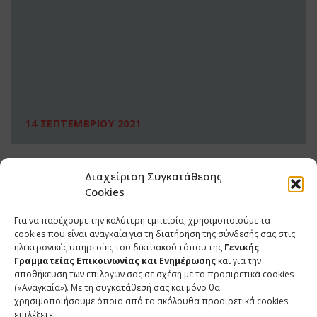
14 ΣΕΠΤΕΜΒΡΙΟΥ 2021
Διαχείριση Συγκατάθεσης
Cookies
Για να παρέχουμε την καλύτερη εμπειρία, χρησιμοποιούμε τα
cookies που είναι αναγκαία για τη διατήρηση της σύνδεσής σας στις
ηλεκτρονικές υπηρεσίες του δικτυακού τόπου της
Γενικής
Γραμματείας Επικοινωνίας και Ενημέρωσης
και για την
αποθήκευση των επιλογών σας σε σχέση με τα προαιρετικά cookies
(«Αναγκαία»). Με τη συγκατάθεσή σας και μόνο θα
ΕΠΙΚΟΙΝΩΝΙΑ
χρησιμοποιήσουμε όποια από τα ακόλουθα προαιρετικά cookies
επιλέξετε.