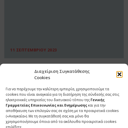
11 ΣΕΠΤΕΜΒΡΙΟΥ 2023
Διαχείριση Συγκατάθεσης
Cookies
Για να παρέχουμε την καλύτερη εμπειρία, χρησιμοποιούμε τα
cookies που είναι αναγκαία για τη διατήρηση της σύνδεσής σας στις
ηλεκτρονικές υπηρεσίες του δικτυακού τόπου της
Γενικής
Γραμματείας Επικοινωνίας και Ενημέρωσης
και για την
αποθήκευση των επιλογών σας σε σχέση με τα προαιρετικά cookies
(«Αναγκαία»). Με τη συγκατάθεσή σας και μόνο θα
ΕΠΙΚΟΙΝΩΝΙΑ
χρησιμοποιήσουμε όποια από τα ακόλουθα προαιρετικά cookies
επιλέξετε.