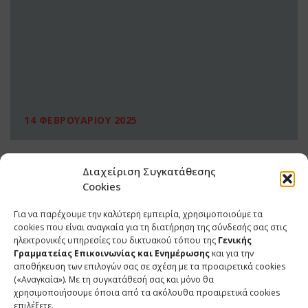
14 ΦΕΒΡΟΥΑΡΙΟΥ 2025
Διαχείριση Συγκατάθεσης
Cookies
Για να παρέχουμε την καλύτερη εμπειρία, χρησιμοποιούμε τα
cookies που είναι αναγκαία για τη διατήρηση της σύνδεσής σας στις
ηλεκτρονικές υπηρεσίες του δικτυακού τόπου της
Γενικής
Γραμματείας Επικοινωνίας και Ενημέρωσης
και για την
αποθήκευση των επιλογών σας σε σχέση με τα προαιρετικά cookies
(«Αναγκαία»). Με τη συγκατάθεσή σας και μόνο θα
ΕΠΙΚΟΙΝΩΝΙΑ
χρησιμοποιήσουμε όποια από τα ακόλουθα προαιρετικά cookies
επιλέξετε.