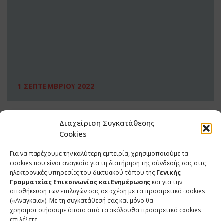
1 ΣΕΠΤΕΜΒΡΙΟΥ 2022
Διαχείριση Συγκατάθεσης
Cookies
Για να παρέχουμε την καλύτερη εμπειρία, χρησιμοποιούμε τα
cookies που είναι αναγκαία για τη διατήρηση της σύνδεσής σας στις
ηλεκτρονικές υπηρεσίες του δικτυακού τόπου της
Γενικής
Γραμματείας Επικοινωνίας και Ενημέρωσης
και για την
αποθήκευση των επιλογών σας σε σχέση με τα προαιρετικά cookies
(«Αναγκαία»). Με τη συγκατάθεσή σας και μόνο θα
ΕΠΙΚΟΙΝΩΝΙΑ
χρησιμοποιήσουμε όποια από τα ακόλουθα προαιρετικά cookies
επιλέξετε.