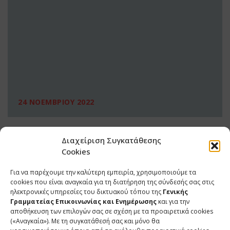
24 ΝΟΕΜΒΡΙΟΥ 2022
Διαχείριση Συγκατάθεσης
Cookies
Για να παρέχουμε την καλύτερη εμπειρία, χρησιμοποιούμε τα
cookies που είναι αναγκαία για τη διατήρηση της σύνδεσής σας στις
ηλεκτρονικές υπηρεσίες του δικτυακού τόπου της
Γενικής
Γραμματείας Επικοινωνίας και Ενημέρωσης
και για την
αποθήκευση των επιλογών σας σε σχέση με τα προαιρετικά cookies
(«Αναγκαία»). Με τη συγκατάθεσή σας και μόνο θα
ΕΠΙΚΟΙΝΩΝΙΑ