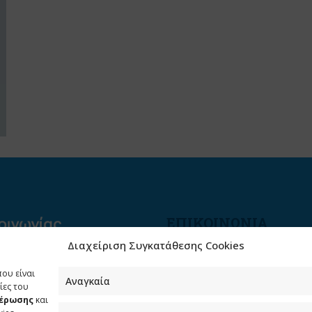
ΕΠΙΚΟΙΝΩΝΙΑ
Διαχείριση Συγκατάθεσης Cookies
Φραγκούδη 11 & Αλεξάνδρο
Πάντου
που είναι
Καλλιθέα, 176 71 Αθήνα
Αναγκαία
ίες του
μέρωσης
και
210 90 98 000