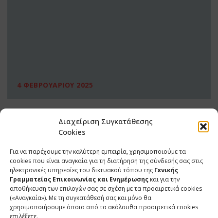
4 ΦΕΒΡΟΥΑΡΙΟΥ 2025
Διαχείριση Συγκατάθεσης
Cookies
Για να παρέχουμε την καλύτερη εμπειρία, χρησιμοποιούμε τα
cookies που είναι αναγκαία για τη διατήρηση της σύνδεσής σας στις
ηλεκτρονικές υπηρεσίες του δικτυακού τόπου της
Γενικής
Γραμματείας Επικοινωνίας και Ενημέρωσης
και για την
αποθήκευση των επιλογών σας σε σχέση με τα προαιρετικά cookies
(«Αναγκαία»). Με τη συγκατάθεσή σας και μόνο θα
ΕΠΙΚΟΙΝΩΝΙΑ
χρησιμοποιήσουμε όποια από τα ακόλουθα προαιρετικά cookies
επιλέξετε.