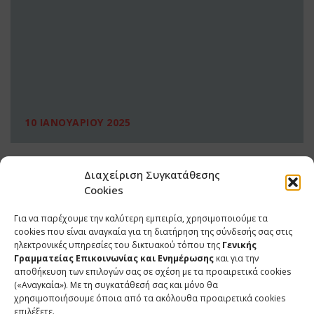
10 ΙΑΝΟΥΑΡΙΟΥ 2025
Διαχείριση Συγκατάθεσης
Cookies
Για να παρέχουμε την καλύτερη εμπειρία, χρησιμοποιούμε τα
cookies που είναι αναγκαία για τη διατήρηση της σύνδεσής σας στις
ηλεκτρονικές υπηρεσίες του δικτυακού τόπου της
Γενικής
Γραμματείας Επικοινωνίας και Ενημέρωσης
και για την
αποθήκευση των επιλογών σας σε σχέση με τα προαιρετικά cookies
(«Αναγκαία»). Με τη συγκατάθεσή σας και μόνο θα
ΕΠΙΚΟΙΝΩΝΙΑ
χρησιμοποιήσουμε όποια από τα ακόλουθα προαιρετικά cookies
επιλέξετε.