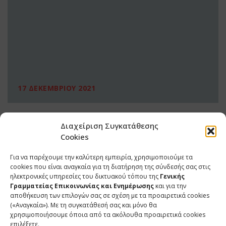
17 ΔΕΚΕΜΒΡΙΟΥ 2021
Διαχείριση Συγκατάθεσης
Cookies
Για να παρέχουμε την καλύτερη εμπειρία, χρησιμοποιούμε τα
cookies που είναι αναγκαία για τη διατήρηση της σύνδεσής σας στις
ηλεκτρονικές υπηρεσίες του δικτυακού τόπου της
Γενικής
Γραμματείας Επικοινωνίας και Ενημέρωσης
και για την
αποθήκευση των επιλογών σας σε σχέση με τα προαιρετικά cookies
(«Αναγκαία»). Με τη συγκατάθεσή σας και μόνο θα
ΕΠΙΚΟΙΝΩΝΙΑ
χρησιμοποιήσουμε όποια από τα ακόλουθα προαιρετικά cookies
επιλέξετε.