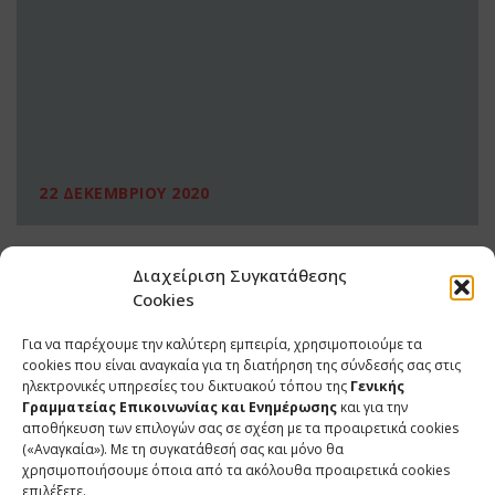
22 ΔΕΚΕΜΒΡΙΟΥ 2020
Διαχείριση Συγκατάθεσης
Cookies
Για να παρέχουμε την καλύτερη εμπειρία, χρησιμοποιούμε τα
cookies που είναι αναγκαία για τη διατήρηση της σύνδεσής σας στις
ηλεκτρονικές υπηρεσίες του δικτυακού τόπου της
Γενικής
Γραμματείας Επικοινωνίας και Ενημέρωσης
και για την
αποθήκευση των επιλογών σας σε σχέση με τα προαιρετικά cookies
(«Αναγκαία»). Με τη συγκατάθεσή σας και μόνο θα
ΕΠΙΚΟΙΝΩΝΙΑ
χρησιμοποιήσουμε όποια από τα ακόλουθα προαιρετικά cookies
επιλέξετε.