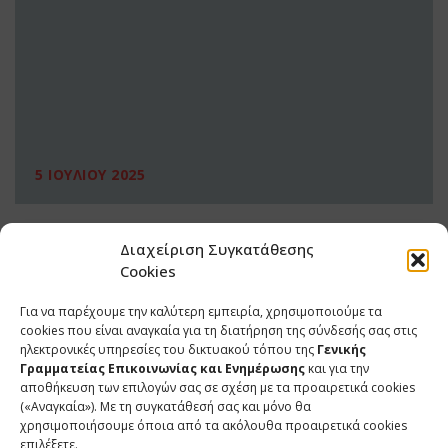
5 ΙΟΥΛΙΟΥ 2025
Διαχείριση Συγκατάθεσης
Cookies
Για να παρέχουμε την καλύτερη εμπειρία, χρησιμοποιούμε τα
cookies που είναι αναγκαία για τη διατήρηση της σύνδεσής σας στις
ηλεκτρονικές υπηρεσίες του δικτυακού τόπου της
Γενικής
Γραμματείας Επικοινωνίας και Ενημέρωσης
και για την
αποθήκευση των επιλογών σας σε σχέση με τα προαιρετικά cookies
(«Αναγκαία»). Με τη συγκατάθεσή σας και μόνο θα
ΕΠΙΚΟΙΝΩΝΙΑ
χρησιμοποιήσουμε όποια από τα ακόλουθα προαιρετικά cookies
επιλέξετε.