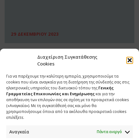
29 ΔΕΚΕΜΒΡΙΟΥ 2023
Διαχείριση Συγκατάθεσης
Cookies
Για να παρέχουμε την καλύτερη εμπειρία, χρησιμοποιούμε τα
cookies που είναι αναγκαία για τη διατήρηση της σύνδεσής σας στις
ηλεκτρονικές υπηρεσίες του δικτυακού τόπου της
Γενικής
Γραμματείας Επικοινωνίας και Ενημέρωσης
και για την
αποθήκευση των επιλογών σας σε σχέση με τα προαιρετικά cookies
(«Αναγκαία»). Με τη συγκατάθεσή σας και μόνο θα
ΕΠΙΚΟΙΝΩΝΙΑ
χρησιμοποιήσουμε όποια από τα ακόλουθα προαιρετικά cookies
επιλέξετε.
Φραγκούδη 11 & Αλεξάνδρου Πάντου
Καλλιθέα, 176 71 Αθήνα
Αναγκαία
Πάντα ενεργό
210 90 98 000