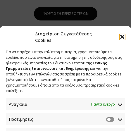
ΦΌΡΤΩΣΗ ΠΕΡΙΣΣΌΤΕΡΩΝ
Διαχείριση Συγκατάθεσης
Cookies
Για να παρέχουμε την καλύτερη εμπειρία, χρησιμοποιούμε τα
cookies που είναι αναγκαία για τη διατήρηση της σύνδεσής σας στις
ηλεκτρονικές υπηρεσίες του δικτυακού τόπου της
Γενικής
Γραμματείας Επικοινωνίας και Ενημέρωσης
και για την
αποθήκευση των επιλογών σας σε σχέση με τα προαιρετικά cookies
(«Αναγκαία»). Με τη συγκατάθεσή σας και μόνο θα
ΕΠΙΚΟΙΝΩΝΙΑ
χρησιμοποιήσουμε όποια από τα ακόλουθα προαιρετικά cookies
επιλέξετε.
Φραγκούδη 11 & Αλεξάνδρου Πάντου
Καλλιθέα, 176 71 Αθήνα
Αναγκαία
Πάντα ενεργό
210 90 98 000
info.media@media.gov.gr
Προτιμήσεις