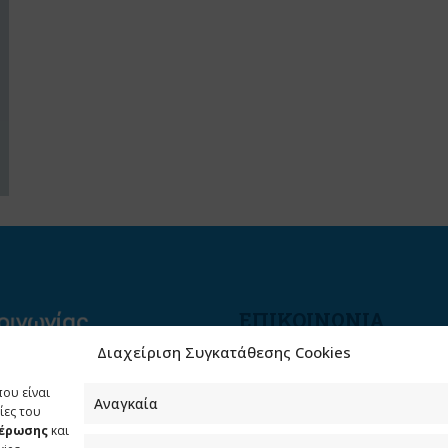
ΕΠΙΚΟΙΝΩΝΙΑ
Διαχείριση Συγκατάθεσης Cookies
Φραγκούδη 11 & Αλεξάνδρο
Πάντου
που είναι
Καλλιθέα, 176 71 Αθήνα
Αναγκαία
ίες του
μέρωσης
και
210 90 98 000