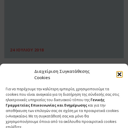
24 ΙΟΥΛΙΟΥ 2018
Διαχείριση Συγκατάθεσης
Cookies
Για να παρέχουμε την καλύτερη εμπειρία, χρησιμοποιούμε τα
cookies που είναι αναγκαία για τη διατήρηση της σύνδεσής σας στις
ηλεκτρονικές υπηρεσίες του δικτυακού τόπου της
Γενικής
Γραμματείας Επικοινωνίας και Ενημέρωσης
και για την
αποθήκευση των επιλογών σας σε σχέση με τα προαιρετικά cookies
(«Αναγκαία»). Με τη συγκατάθεσή σας και μόνο θα
ΕΠΙΚΟΙΝΩΝΙΑ
χρησιμοποιήσουμε όποια από τα ακόλουθα προαιρετικά cookies
επιλέξετε.