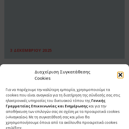
3 ΔΕΚΕΜΒΡΙΟΥ 2025
Διαχείριση Συγκατάθεσης
Cookies
Για να παρέχουμε την καλύτερη εμπειρία, χρησιμοποιούμε τα
cookies που είναι αναγκαία για τη διατήρηση της σύνδεσής σας στις
ηλεκτρονικές υπηρεσίες του δικτυακού τόπου της
Γενικής
Γραμματείας Επικοινωνίας και Ενημέρωσης
και για την
αποθήκευση των επιλογών σας σε σχέση με τα προαιρετικά cookies
(«Αναγκαία»). Με τη συγκατάθεσή σας και μόνο θα
ΕΠΙΚΟΙΝΩΝΙΑ
χρησιμοποιήσουμε όποια από τα ακόλουθα προαιρετικά cookies
επιλέξετε.