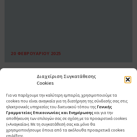
20 ΦΕΒΡΟΥΑΡΙΟΥ 2025
Διαχείριση Συγκατάθεσης
Cookies
Για να παρέχουμε την καλύτερη εμπειρία, χρησιμοποιούμε τα
cookies που είναι αναγκαία για τη διατήρηση της σύνδεσής σας στις
ηλεκτρονικές υπηρεσίες του δικτυακού τόπου της
Γενικής
Γραμματείας Επικοινωνίας και Ενημέρωσης
και για την
αποθήκευση των επιλογών σας σε σχέση με τα προαιρετικά cookies
(«Αναγκαία»). Με τη συγκατάθεσή σας και μόνο θα
ΕΠΙΚΟΙΝΩΝΙΑ
χρησιμοποιήσουμε όποια από τα ακόλουθα προαιρετικά cookies
επιλέξετε.