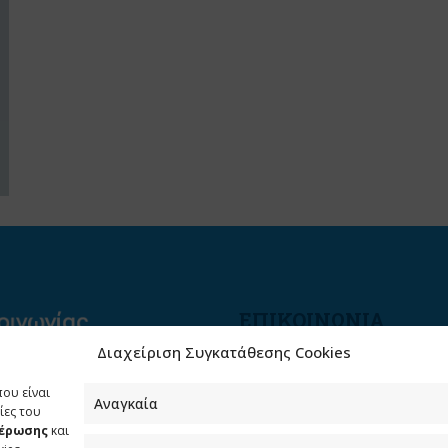
ΕΠΙΚΟΙΝΩΝΙΑ
Διαχείριση Συγκατάθεσης Cookies
Φραγκούδη 11 & Αλεξάνδρο
Πάντου
που είναι
Καλλιθέα, 176 71 Αθήνα
Αναγκαία
ίες του
μέρωσης
και
210 90 98 000