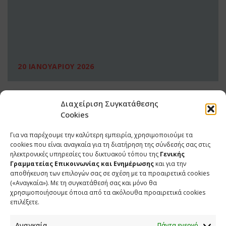
20 ΙΑΝΟΥΑΡΙΟΥ 2026
Διαχείριση Συγκατάθεσης
Cookies
Για να παρέχουμε την καλύτερη εμπειρία, χρησιμοποιούμε τα
cookies που είναι αναγκαία για τη διατήρηση της σύνδεσής σας στις
ηλεκτρονικές υπηρεσίες του δικτυακού τόπου της
Γενικής
Γραμματείας Επικοινωνίας και Ενημέρωσης
και για την
αποθήκευση των επιλογών σας σε σχέση με τα προαιρετικά cookies
(«Αναγκαία»). Με τη συγκατάθεσή σας και μόνο θα
ΕΠΙΚΟΙΝΩΝΙΑ
χρησιμοποιήσουμε όποια από τα ακόλουθα προαιρετικά cookies
επιλέξετε.
Φραγκούδη 11 & Αλεξάνδρου Πάντου
Καλλιθέα, 176 71 Αθήνα
Αναγκαία
Πάντα ενεργό