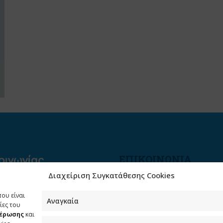
ΕΠΙΚΟΙΝΩΝΙΑ
Διαχείριση Συγκατάθεσης Cookies
Φραγκούδη 11 & Αλεξάνδρο
Πάντου
που είναι
Καλλιθέα, 176 71 Αθήνα
Αναγκαία
ίες του
μέρωσης
και
210 90 98 000