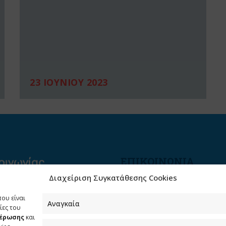
23 ΙΟΥΝΙΟΥ 2023
ΕΠΙΚΟΙΝΩΝΙΑ
Διαχείριση Συγκατάθεσης Cookies
Φραγκούδη 11 & Αλεξάνδρο
Πάντου
που είναι
Καλλιθέα, 176 71 Αθήνα
Αναγκαία
ίες του
μέρωσης
και
210 90 98 000