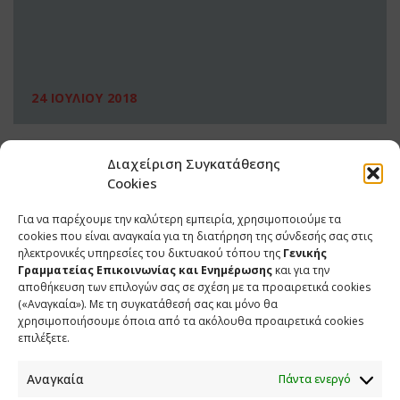
24 ΙΟΥΛΙΟΥ 2018
Διαχείριση Συγκατάθεσης
Cookies
Για να παρέχουμε την καλύτερη εμπειρία, χρησιμοποιούμε τα
cookies που είναι αναγκαία για τη διατήρηση της σύνδεσής σας στις
ηλεκτρονικές υπηρεσίες του δικτυακού τόπου της
Γενικής
Γραμματείας Επικοινωνίας και Ενημέρωσης
και για την
αποθήκευση των επιλογών σας σε σχέση με τα προαιρετικά cookies
(«Αναγκαία»). Με τη συγκατάθεσή σας και μόνο θα
ΕΠΙΚΟΙΝΩΝΙΑ
χρησιμοποιήσουμε όποια από τα ακόλουθα προαιρετικά cookies
επιλέξετε.
Φραγκούδη 11 & Αλεξάνδρου Πάντου
Καλλιθέα, 176 71 Αθήνα
Αναγκαία
Πάντα ενεργό
210 90 98 000