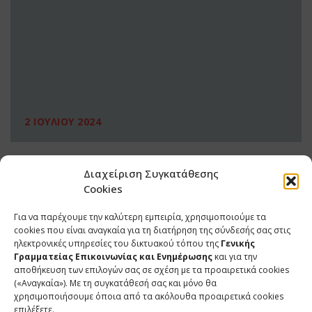
2 ΙΟΥΛΙΟΥ 2024
Διαχείριση Συγκατάθεσης
Cookies
Για να παρέχουμε την καλύτερη εμπειρία, χρησιμοποιούμε τα
cookies που είναι αναγκαία για τη διατήρηση της σύνδεσής σας στις
ηλεκτρονικές υπηρεσίες του δικτυακού τόπου της
Γενικής
Γραμματείας Επικοινωνίας και Ενημέρωσης
και για την
αποθήκευση των επιλογών σας σε σχέση με τα προαιρετικά cookies
(«Αναγκαία»). Με τη συγκατάθεσή σας και μόνο θα
ΕΠΙΚΟΙΝΩΝΙΑ
χρησιμοποιήσουμε όποια από τα ακόλουθα προαιρετικά cookies
επιλέξετε.