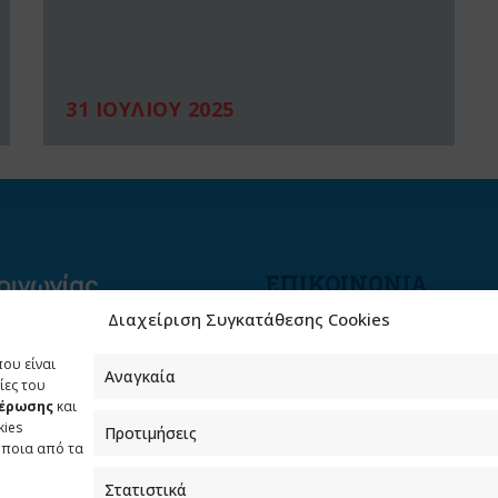
31 ΙΟΥΛΙΟΥ 2025
ΕΠΙΚΟΙΝΩΝΙΑ
Διαχείριση Συγκατάθεσης Cookies
Φραγκούδη 11 & Αλεξάνδρο
Πάντου
που είναι
Καλλιθέα, 176 71 Αθήνα
Αναγκαία
ίες του
μέρωσης
και
210 90 98 000
kies
Προτιμήσεις
info.media@media.gov.gr
όποια από τα
Στατιστικά