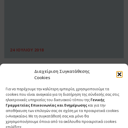
24 ΙΟΥΛΙΟΥ 2018
Διαχείριση Συγκατάθεσης
Cookies
Για να παρέχουμε την καλύτερη εμπειρία, χρησιμοποιούμε τα
cookies που είναι αναγκαία για τη διατήρηση της σύνδεσής σας στις
ηλεκτρονικές υπηρεσίες του δικτυακού τόπου της
Γενικής
Γραμματείας Επικοινωνίας και Ενημέρωσης
και για την
αποθήκευση των επιλογών σας σε σχέση με τα προαιρετικά cookies
(«Αναγκαία»). Με τη συγκατάθεσή σας και μόνο θα
ΕΠΙΚΟΙΝΩΝΙΑ
χρησιμοποιήσουμε όποια από τα ακόλουθα προαιρετικά cookies
επιλέξετε.