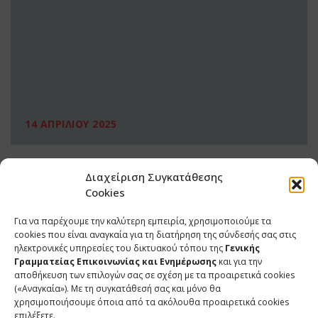
14 ΑΠΡΙΛΙΟΥ 2025
Διαχείριση Συγκατάθεσης
Cookies
Για να παρέχουμε την καλύτερη εμπειρία, χρησιμοποιούμε τα
cookies που είναι αναγκαία για τη διατήρηση της σύνδεσής σας στις
ηλεκτρονικές υπηρεσίες του δικτυακού τόπου της
Γενικής
Γραμματείας Επικοινωνίας και Ενημέρωσης
και για την
αποθήκευση των επιλογών σας σε σχέση με τα προαιρετικά cookies
(«Αναγκαία»). Με τη συγκατάθεσή σας και μόνο θα
ΕΠΙΚΟΙΝΩΝΙΑ
χρησιμοποιήσουμε όποια από τα ακόλουθα προαιρετικά cookies
επιλέξετε.