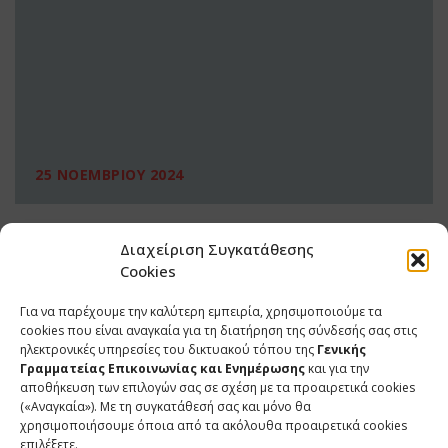
25 ΝΟΕΜΒΡΙΟΥ 2024
Διαχείριση Συγκατάθεσης
Cookies
Για να παρέχουμε την καλύτερη εμπειρία, χρησιμοποιούμε τα
cookies που είναι αναγκαία για τη διατήρηση της σύνδεσής σας στις
ηλεκτρονικές υπηρεσίες του δικτυακού τόπου της
Γενικής
Γραμματείας Επικοινωνίας και Ενημέρωσης
και για την
αποθήκευση των επιλογών σας σε σχέση με τα προαιρετικά cookies
(«Αναγκαία»). Με τη συγκατάθεσή σας και μόνο θα
ΕΠΙΚΟΙΝΩΝΙΑ
χρησιμοποιήσουμε όποια από τα ακόλουθα προαιρετικά cookies
επιλέξετε.