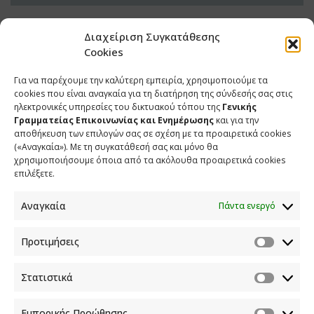
Διαχείριση Συγκατάθεσης
Cookies
Για να παρέχουμε την καλύτερη εμπειρία, χρησιμοποιούμε τα
cookies που είναι αναγκαία για τη διατήρηση της σύνδεσής σας στις
ηλεκτρονικές υπηρεσίες του δικτυακού τόπου της
Γενικής
Γραμματείας Επικοινωνίας και Ενημέρωσης
και για την
αποθήκευση των επιλογών σας σε σχέση με τα προαιρετικά cookies
(«Αναγκαία»). Με τη συγκατάθεσή σας και μόνο θα
ΕΠΙΚΟΙΝΩΝΙΑ
χρησιμοποιήσουμε όποια από τα ακόλουθα προαιρετικά cookies
επιλέξετε.
Φραγκούδη 11 & Αλεξάνδρου Πάντου
Καλλιθέα, 176 71 Αθήνα
Αναγκαία
Πάντα ενεργό
210 90 98 000
info.media@media.gov.gr
Προτιμήσεις
Στατιστικά
Εμπορικής Προώθησης