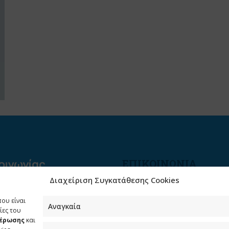
ΕΠΙΚΟΙΝΩΝΙΑ
Διαχείριση Συγκατάθεσης Cookies
Φραγκούδη 11 & Αλεξάνδρο
Πάντου
που είναι
Καλλιθέα, 176 71 Αθήνα
Αναγκαία
ίες του
μέρωσης
και
210 90 98 000