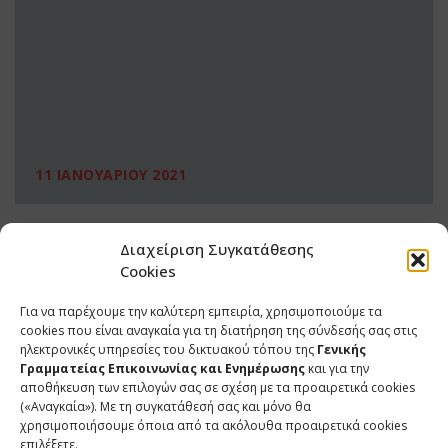
11 ΙΑΝΟΥΑΡΙΟΥ 2021
Διαχείριση Συγκατάθεσης
Cookies
Για να παρέχουμε την καλύτερη εμπειρία, χρησιμοποιούμε τα
cookies που είναι αναγκαία για τη διατήρηση της σύνδεσής σας στις
ηλεκτρονικές υπηρεσίες του δικτυακού τόπου της
Γενικής
Γραμματείας Επικοινωνίας και Ενημέρωσης
και για την
αποθήκευση των επιλογών σας σε σχέση με τα προαιρετικά cookies
(«Αναγκαία»). Με τη συγκατάθεσή σας και μόνο θα
ΕΠΙΚΟΙΝΩΝΙΑ
χρησιμοποιήσουμε όποια από τα ακόλουθα προαιρετικά cookies
επιλέξετε.