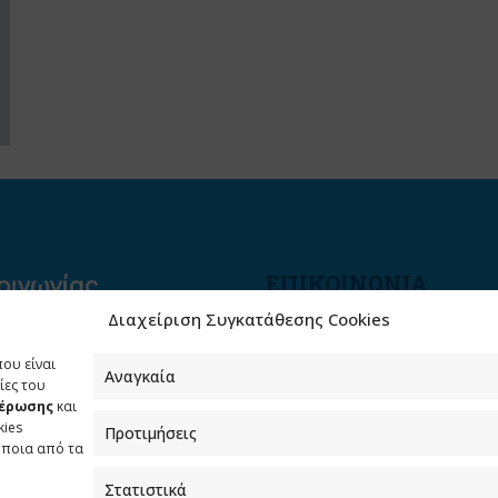
ΕΠΙΚΟΙΝΩΝΙΑ
Διαχείριση Συγκατάθεσης Cookies
Φραγκούδη 11 & Αλεξάνδρο
Πάντου
που είναι
Καλλιθέα, 176 71 Αθήνα
Αναγκαία
ίες του
μέρωσης
και
210 90 98 000
kies
Προτιμήσεις
info.media@media.gov.gr
όποια από τα
Στατιστικά