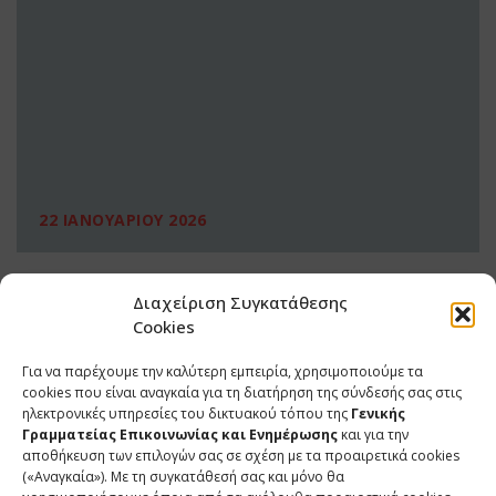
22 ΙΑΝΟΥΑΡΙΟΥ 2026
Διαχείριση Συγκατάθεσης
Cookies
Για να παρέχουμε την καλύτερη εμπειρία, χρησιμοποιούμε τα
cookies που είναι αναγκαία για τη διατήρηση της σύνδεσής σας στις
ηλεκτρονικές υπηρεσίες του δικτυακού τόπου της
Γενικής
Γραμματείας Επικοινωνίας και Ενημέρωσης
και για την
αποθήκευση των επιλογών σας σε σχέση με τα προαιρετικά cookies
(«Αναγκαία»). Με τη συγκατάθεσή σας και μόνο θα
ΕΠΙΚΟΙΝΩΝΙΑ